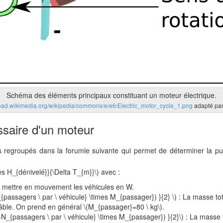
Schéma des éléments principaux constituant un moteur électrique.
pload.wikimedia.org/wikipedia/commons/e/e6/Electric_motor_cycle_1.png
adapté par
ssaire d'un moteur
 regroupés dans la forumle suivante qui permet de déterminer la pu
s H_{dénivelé}}{\Delta T_{m}}\) avec :
ur mettre en mouvement les véhicules en W.
passagers \ par \ véhicule} \times M_{passager}) }{2} \) : La masse to
ble. On prend en général \(M_{passager}=80 \ kg\).
_{passagers \ par \ véhicule} \times M_{passager}) }{2}\) : La masse 