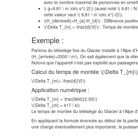
avec le nombre maximal de personnes en omettan
\( g=9,81 \ m \circ s^{-2}\) (aussi noté \( 9,81 \ N
cette valeur vaut \( 9,81 \ m \circ s^{-2}\).
\(H_{dénivelé}=H_{a}-H_{d}\) : Différence positiv
\(\Delta T_{m} = \frac{d}{V}\) : Temps de montée
Exemple :
Partons du télésiège fixe du Glacier installé à l'Alpe
(H_{arrivée}=3300 \ m\). On sait également que la vites
Notons que l'appareil n'est pas exploité aux passagers
Calcul du temps de montée \(\Delta T_{m}\)
\(\Delta T_{m}= \frac{d}{V}\)
Application numérique :
\(\Delta T_{m} = \frac{960}{2,30}\)
\(\Delta T_{m} = 417 \ s\)
Le temps de montée du télésiège du Glacier à l'Alpe d
En appliquant la formule énoncée au début de la parti
une charge éventuellement plus importante, la puissanc