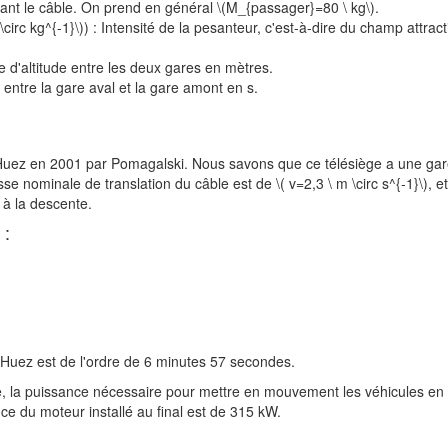
t le câble. On prend en général \(M_{passager}=80 \ kg\).
 \circ kg^{-1}\)) : Intensité de la pesanteur, c'est-à-dire du champ attract
e d'altitude entre les deux gares en mètres.
 entre la gare aval et la gare amont en s.
 d'Huez en 2001 par Pomagalski. Nous savons que ce télésiège a une ga
se nominale de translation du câble est de \( v=2,3 \ m \circ s^{-1}\), e
 à la descente.
 :
'Huez est de l'ordre de 6 minutes 57 secondes.
e, la puissance nécessaire pour mettre en mouvement les véhicules en
e du moteur installé au final est de 315 kW.