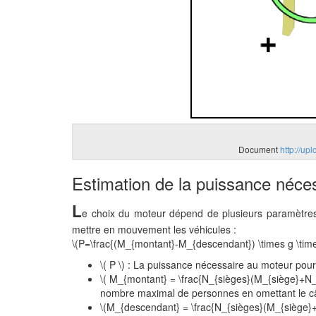
Document
http://u
Estimation de la puissance néce
L
e choix du moteur dépend de plusieurs paramètres
mettre en mouvement les véhicules :
\(P=\frac{(M_{montant}-M_{descendant}) \times g \time
\( P \) : La puissance nécessaire au moteur po
\( M_{montant} = \frac{N_{sièges}(M_{siège}+N_{
nombre maximal de personnes en omettant le câ
\(M_{descendant} = \frac{N_{sièges}(M_{siège}+N