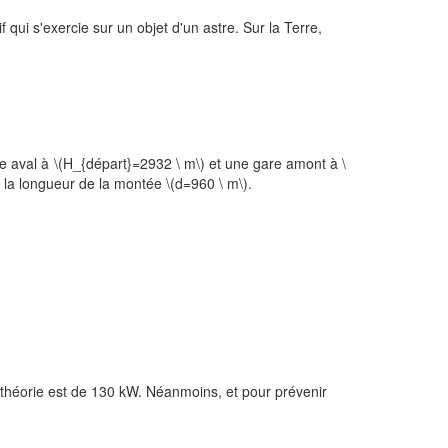
if qui s'exercie sur un objet d'un astre. Sur la Terre,
re aval à \(H_{départ}=2932 \ m\) et une gare amont à \
t la longueur de la montée \(d=960 \ m\).
 théorie est de 130 kW. Néanmoins, et pour prévenir